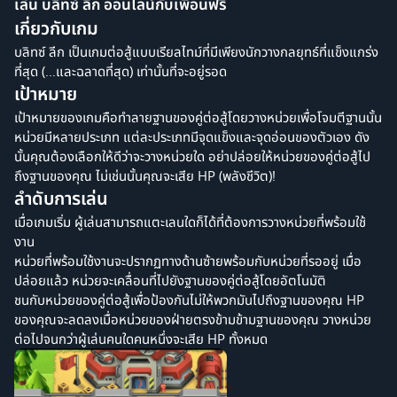
เล่น บลิทซ์ ลีก ออนไลน์กับเพื่อนฟรี
เกี่ยวกับเกม
บลิทซ์ ลีก เป็นเกมต่อสู้แบบเรียลไทม์ที่มีเพียงนักวางกลยุทธ์ที่แข็งแกร่ง
ที่สุด (...และฉลาดที่สุด) เท่านั้นที่จะอยู่รอด
เป้าหมาย
เป้าหมายของเกมคือทำลายฐานของคู่ต่อสู้โดยวางหน่วยเพื่อโจมตีฐานนั้น
หน่วยมีหลายประเภท แต่ละประเภทมีจุดแข็งและจุดอ่อนของตัวเอง ดัง
นั้นคุณต้องเลือกให้ดีว่าจะวางหน่วยใด อย่าปล่อยให้หน่วยของคู่ต่อสู้ไป
ถึงฐานของคุณ ไม่เช่นนั้นคุณจะเสีย HP (พลังชีวิต)!
ลำดับการเล่น
เมื่อเกมเริ่ม ผู้เล่นสามารถแตะเลนใดก็ได้ที่ต้องการวางหน่วยที่พร้อมใช้
งาน
หน่วยที่พร้อมใช้งานจะปรากฏทางด้านซ้ายพร้อมกับหน่วยที่รออยู่ เมื่อ
ปล่อยแล้ว หน่วยจะเคลื่อนที่ไปยังฐานของคู่ต่อสู้โดยอัตโนมัติ
ชนกับหน่วยของคู่ต่อสู้เพื่อป้องกันไม่ให้พวกมันไปถึงฐานของคุณ HP
ของคุณจะลดลงเมื่อหน่วยของฝ่ายตรงข้ามข้ามฐานของคุณ วางหน่วย
ต่อไปจนกว่าผู้เล่นคนใดคนหนึ่งจะเสีย HP ทั้งหมด