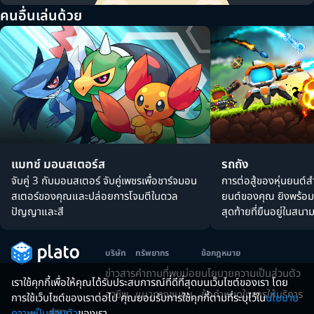
คนอื่นเล่นด้วย
แมทช์ มอนสเตอร์ส
รถถัง
จับคู่ 3 กับมอนสเตอร์ จับคู่เพชรเพื่อชาร์จมอน
การต่อสู้ของหุ่นยนต์ส
สเตอร์ของคุณและปล่อยการโจมตีในดวล
ยนต์ของคุณ ยิงพร้อม
ปัญญาและสี
สุดท้ายที่ยืนอยู่ในสนา
บริษัท
ทรัพยากร
ข้อกฎหมาย
ข่าวสาร
คำถามที่พบบ่อย
นโยบายความเป็นส่วนตัว
เราใช้คุกกี้เพื่อให้คุณได้รับประสบการณ์ที่ดีที่สุดบนเว็บไซต์ของเรา โดย
อาชีพ
แนวทางชุมชน
ข้อกำหนดในการให้บริการ
การใช้เว็บไซต์ของเราต่อไป คุณยอมรับการใช้คุกกี้ตามที่ระบุไว้ใน
นโยบาย
ความเป็นส่วนตัว
ของเรา