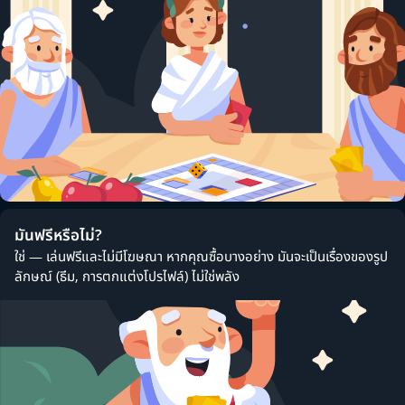
มันฟรีหรือไม่?
ใช่ — เล่นฟรีและไม่มีโฆษณา หากคุณซื้อบางอย่าง มันจะเป็นเรื่องของรูป
ลักษณ์ (ธีม, การตกแต่งโปรไฟล์) ไม่ใช่พลัง