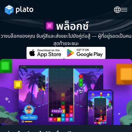
พล็อกซ์
วางบล็อกของคุณ จับคู่สีและส่งขยะไปยังคู่ต่อสู้ — ผู้ที่อยู่รอดเป็นคน
สุดท้ายจะชนะ