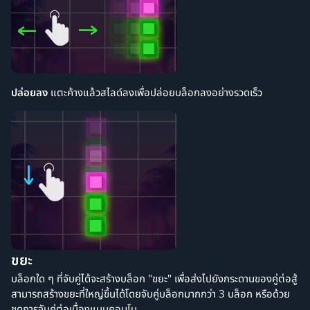
ปล่อยลง
แตะค้างแล้วสไลด์ลงเพื่อปล่อยบล็อกลงอย่างรวดเร็ว
ขยะ
บล็อกใด ๆ ที่จับคู่ได้จะสร้างบล็อก "ขยะ" เพื่อส่งไปยังกระดานของคู่ต่อสู้
สามารถสร้างขยะที่ใหญ่ขึ้นได้โดยจับคู่บล็อกมากกว่า 3 บล็อก หรือด้วย
ชุดการจับคู่ต่อเนื่องแบบคอมโบ