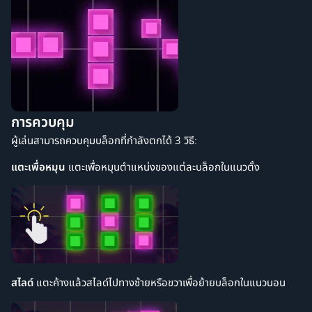
การควบคุม
ผู้เล่นสามารถควบคุมบล็อกที่กำลังตกได้ 3 วิธี:
แตะเพื่อหมุน
แตะเพื่อหมุนตำแหน่งของแต่ละบล็อกในแนวตั้ง
สไลด์
แตะค้างแล้วสไลด์ไปทางซ้ายหรือขวาเพื่อย้ายบล็อกในแนวนอน