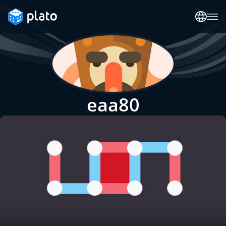
eaa80