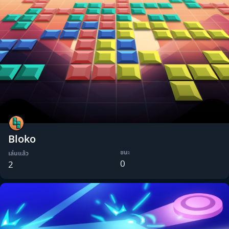
Bloko
ชนะ
เล่นแล้ว
0
2