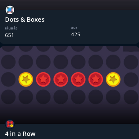
Dots & Boxes
ชนะ
เล่นแล้ว
425
651
4 in a Row