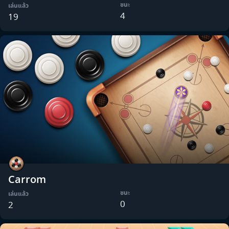
ชนะ
เล่นแล้ว
4
19
Carrom
ชนะ
เล่นแล้ว
0
2