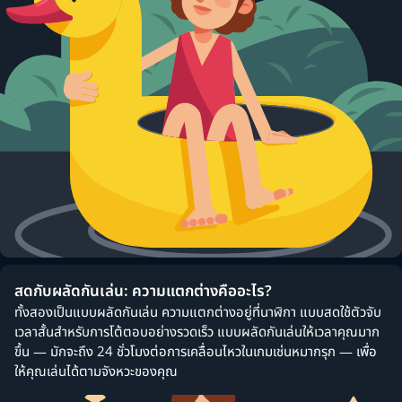
สดกับผลัดกันเล่น: ความแตกต่างคืออะไร?
ทั้งสองเป็นแบบผลัดกันเล่น ความแตกต่างอยู่ที่นาฬิกา แบบสดใช้ตัวจับ
เวลาสั้นสำหรับการโต้ตอบอย่างรวดเร็ว แบบผลัดกันเล่นให้เวลาคุณมาก
ขึ้น — มักจะถึง 24 ชั่วโมงต่อการเคลื่อนไหวในเกมเช่นหมากรุก — เพื่อ
ให้คุณเล่นได้ตามจังหวะของคุณ