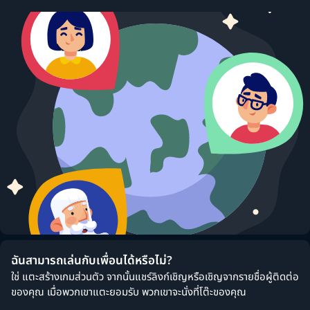
ฉันสามารถเล่นกับเพื่อนได้หรือไม่?
ใช่ แตะสร้างเกมส่วนตัว จากนั้นแชร์ลิงก์เชิญหรือเชิญจากรายชื่อผู้ติดต่อ
ของคุณ เมื่อพวกเขาแตะยอมรับ พวกเขาจะนั่งที่โต๊ะของคุณ