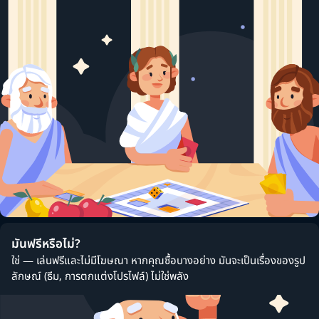
มันฟรีหรือไม่?
ใช่ — เล่นฟรีและไม่มีโฆษณา หากคุณซื้อบางอย่าง มันจะเป็นเรื่องของรูป
ลักษณ์ (ธีม, การตกแต่งโปรไฟล์) ไม่ใช่พลัง