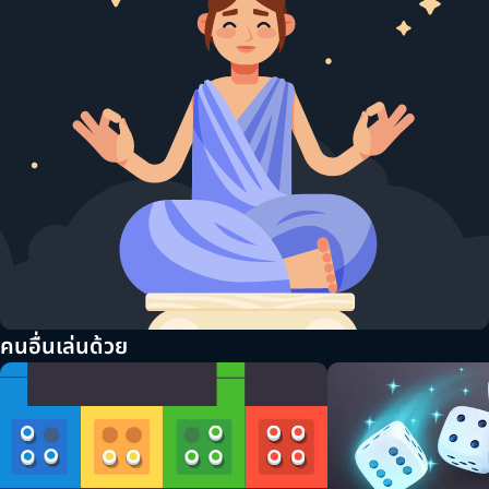
คนอื่นเล่นด้วย