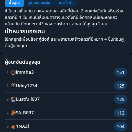
พื้นฐาน
รูปแบบการเล่น
การตั้งค่า
4 ในแถวเป็นเกมวางแผนสุดคลาสสิกที่ผู้เล่น 2 คนแข่งขันกันเพื่อสร้าง
แถวที่มี 4 ชิ้น เกมนี้เล่นบนตารางแนวตั้งที่มีเจ็ดคอลัมน์และหกแถว
คล้ายกับ Connect 4* ของ Hasbro และเล่นได้สูงสุด 2 คน
เป้าหมายของเกม
ใช้กลยุทธ์เพื่อบล็อกคู่ต่อสู้ และพยายามสร้างแถวที่มีหมาก 4 ชิ้นก่อนคู่
ต่อสู้ของคุณ
ผู้ชนะอันดับสูงสุด
imraha3
151
1
Udoy1234
125
2
Lustfull007
125
2
SA_BER7
113
4
1NAZl
104
5