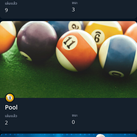
ชนะ
เล่นแล้ว
3
9
Pool
ชนะ
เล่นแล้ว
0
2