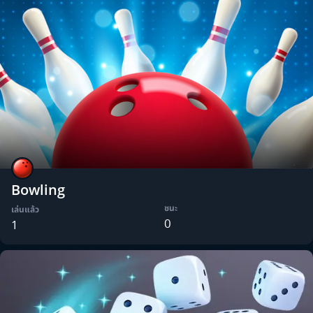
Bowling
ชนะ
เล่นแล้ว
0
1