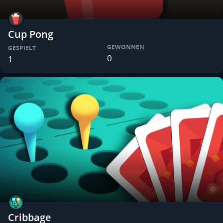
Cup Pong
GEWONNEN
GESPIELT
0
1
Cribbage