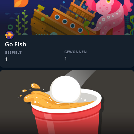
Go Fish
GEWONNEN
GESPIELT
1
1