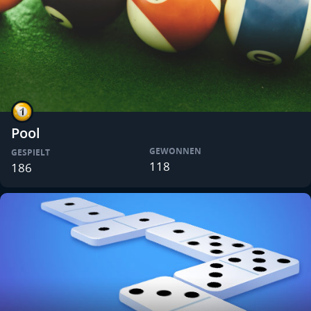
Pool
GEWONNEN
GESPIELT
118
186