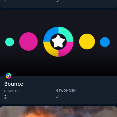
21
Bounce
GEWONNEN
GESPIELT
3
21