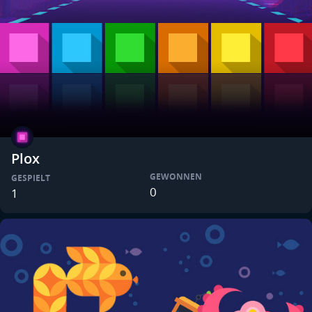
Plox
GEWONNEN
GESPIELT
0
1