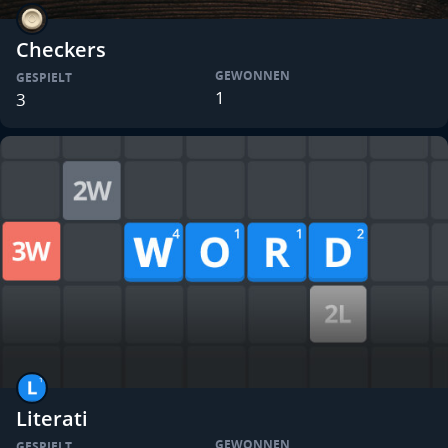
Checkers
GEWONNEN
GESPIELT
1
3
Literati
GEWONNEN
GESPIELT