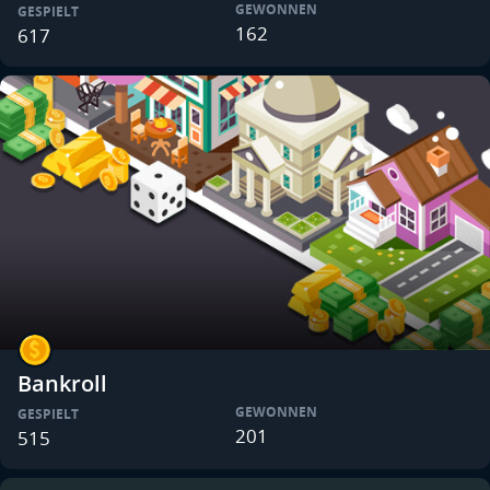
GEWONNEN
GESPIELT
162
617
Bankroll
GEWONNEN
GESPIELT
201
515