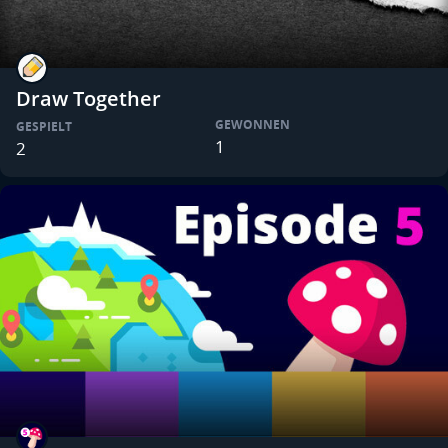
Draw Together
GEWONNEN
GESPIELT
1
2