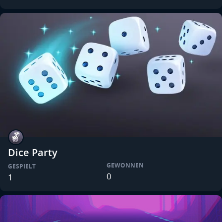
Dice Party
GEWONNEN
GESPIELT
0
1