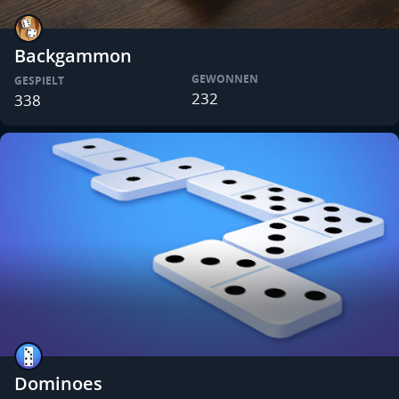
Backgammon
GEWONNEN
GESPIELT
232
338
Dominoes