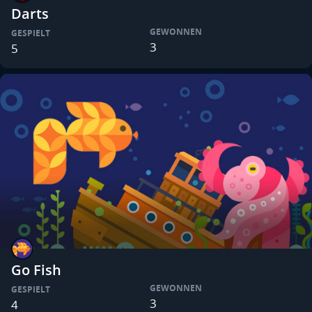
Darts
GEWONNEN
GESPIELT
3
5
Go Fish
GEWONNEN
GESPIELT
3
4