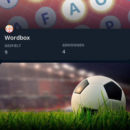
Wordbox
GEWONNEN
GESPIELT
4
9