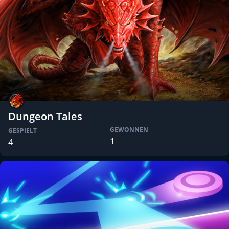
Dungeon Tales
GEWONNEN
GESPIELT
1
4