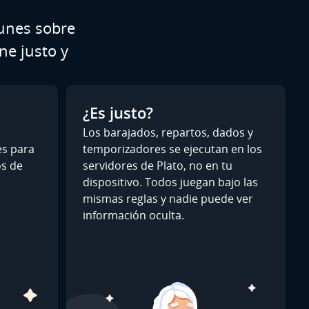
unes sobre
ne justo y
¿Es justo?
Los barajados, repartos, dados y
es para
temporizadores se ejecutan en los
os de
servidores de Plato, no en tu
dispositivo. Todos juegan bajo las
mismas reglas y nadie puede ver
información oculta.