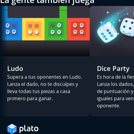
Ludo
Dice Party
Supera a tus oponentes en Ludo.
Es hora de la fi
Lanza el dado, no te disculpes y
Lanza los dados, 
lleva todas tus piezas a casa
de puntuación y
primero para ganar.
iguales para ven
oponente.