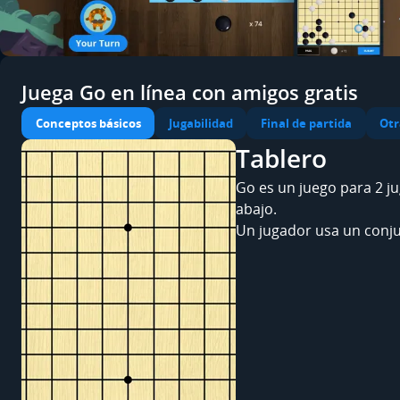
Juega Go en línea con amigos gratis
Conceptos básicos
Jugabilidad
Final de partida
Otr
Tablero
Go es un juego para 2 j
abajo.
Un jugador usa un conju