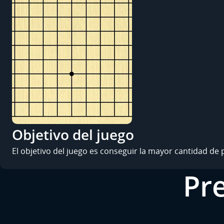
Objetivo del juego
El objetivo del juego es conseguir la mayor cantidad de 
Pr