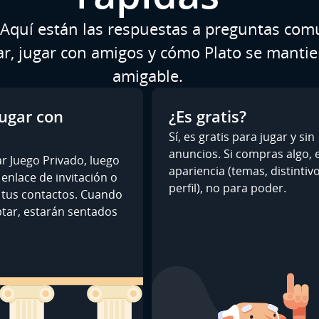
Aquí están las respuestas a preguntas com
r, jugar con amigos y cómo Plato se mantie
amigable.
ugar con
¿Es gratis?
Sí, es gratis para jugar y sin
anuncios. Si compras algo, 
ar Juego Privado, luego
apariencia (temas, distintiv
enlace de invitación o
perfil), no para poder.
e tus contactos. Cuando
tar, estarán sentados