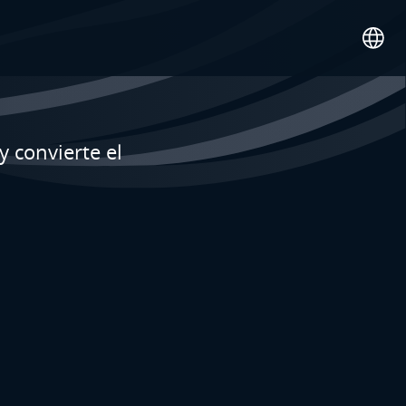
y convierte el