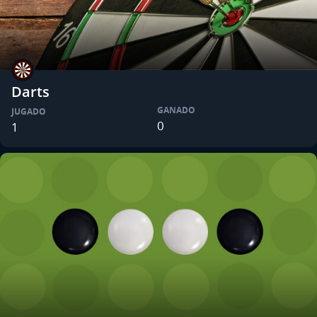
Darts
GANADO
JUGADO
0
1