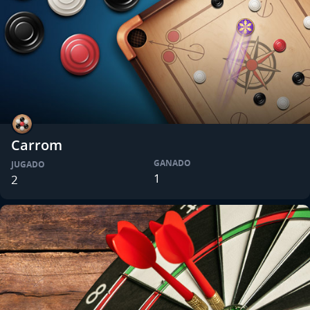
Carrom
GANADO
JUGADO
1
2