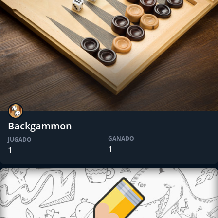
Backgammon
GANADO
JUGADO
1
1