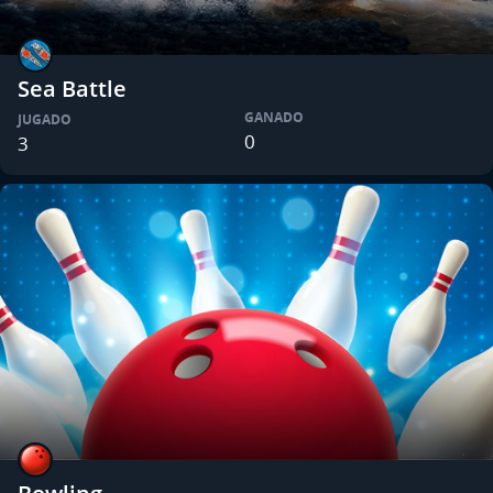
Sea Battle
GANADO
JUGADO
0
3