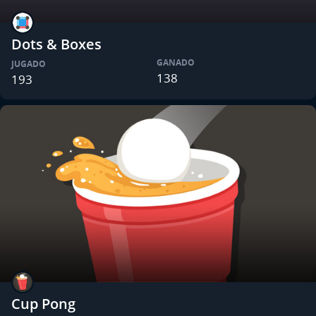
Dots & Boxes
GANADO
JUGADO
138
193
Cup Pong