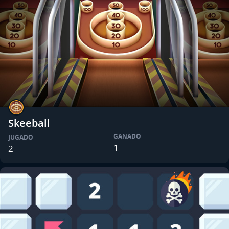
Skeeball
GANADO
JUGADO
1
2