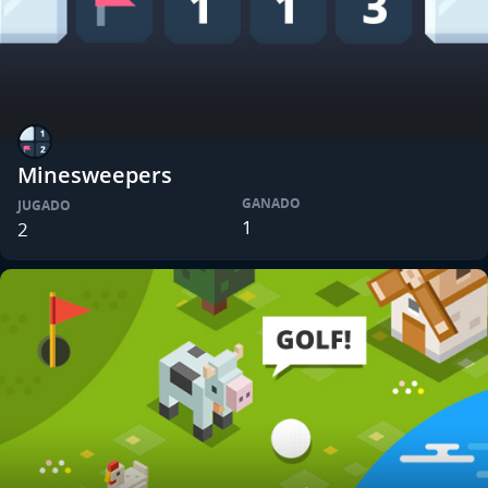
Minesweepers
GANADO
JUGADO
1
2