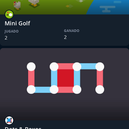
Mini Golf
GANADO
JUGADO
2
2