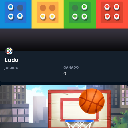
Ludo
GANADO
JUGADO
0
1