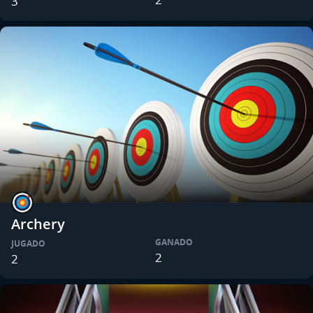
3
Archery
GANADO
JUGADO
2
2