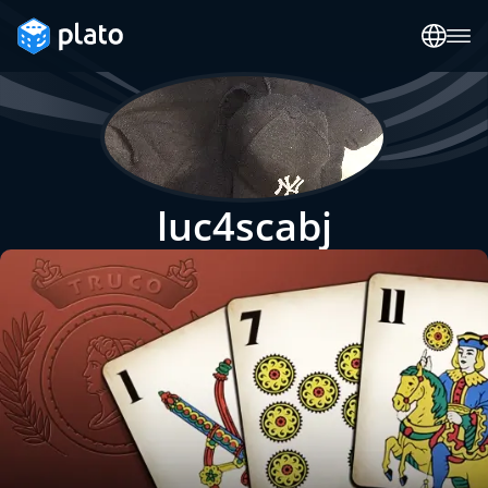
luc4scabj