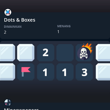
Dots & Boxes
MENANG
DIMAINKAN
1
2