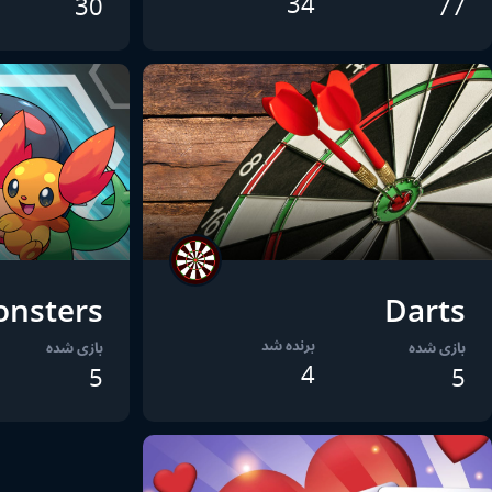
34
30
77
nsters
Darts
برنده شد
بازی شده
بازی شده
4
5
5