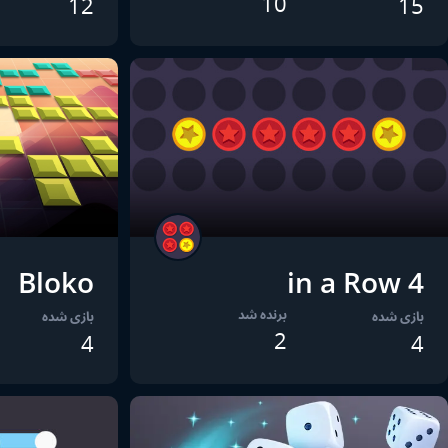
10
12
15
Bloko
4 in a Row
برنده شد
بازی شده
بازی شده
2
4
4