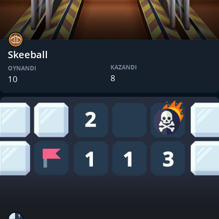
Skeeball
KAZANDI
OYNANDI
8
10