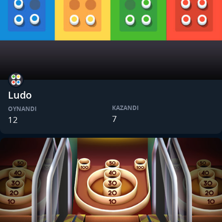
Ludo
KAZANDI
OYNANDI
7
12