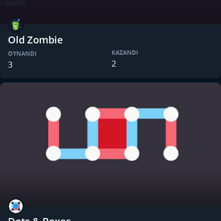
Old Zombie
KAZANDI
OYNANDI
2
3