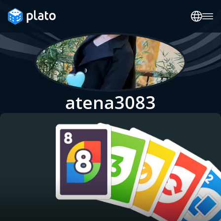
atena3083