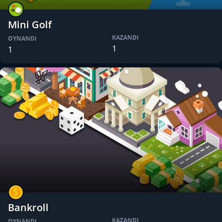
Mini Golf
KAZANDI
OYNANDI
1
1
Bankroll
KAZANDI
OYNANDI