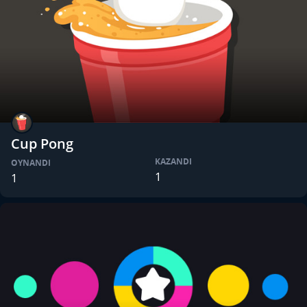
Cup Pong
KAZANDI
OYNANDI
1
1