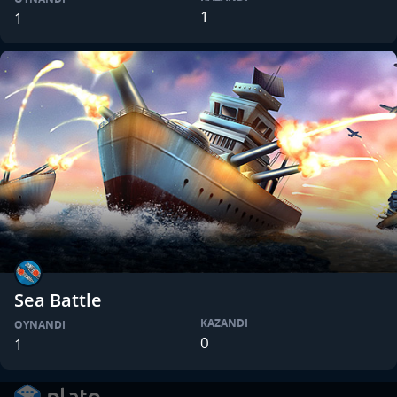
1
1
Sea Battle
KAZANDI
OYNANDI
0
1