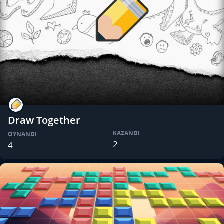
Draw Together
KAZANDI
OYNANDI
2
4