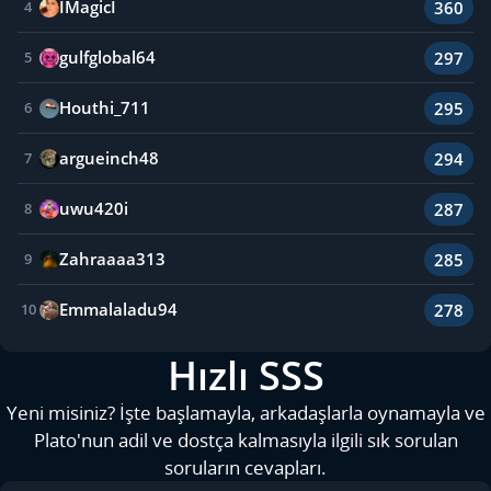
IMagicI
360
4
gulfglobal64
297
5
Houthi_711
295
6
argueinch48
294
7
uwu420i
287
8
Zahraaaa313
285
9
Emmalaladu94
278
10
Hızlı SSS
Yeni misiniz? İşte başlamayla, arkadaşlarla oynamayla ve
Plato'nun adil ve dostça kalmasıyla ilgili sık sorulan
soruların cevapları.