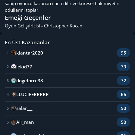
sahip oyuncu kazanan ilan edilir ve küresel hakimiyetin
ödüllerini toplar.
Emeği Geçenler
Oyun Geliştiricisi - Christopher Kocan
En Üst Kazananlar
klantar2020
95
1
lekid77
73
2
dogeforce38
72
3
LLUCIFERRRRR
66
4
salar___
50
5
Air_man
50
5