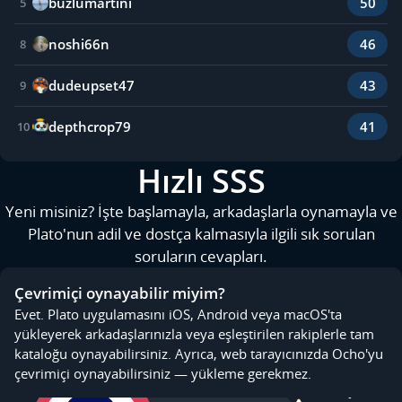
buzlumartini
50
5
noshi66n
46
8
dudeupset47
43
9
depthcrop79
41
10
Hızlı SSS
Yeni misiniz? İşte başlamayla, arkadaşlarla oynamayla ve
Plato'nun adil ve dostça kalmasıyla ilgili sık sorulan
soruların cevapları.
Çevrimiçi oynayabilir miyim?
Evet. Plato uygulamasını iOS, Android veya macOS'ta
yükleyerek arkadaşlarınızla veya eşleştirilen rakiplerle tam
kataloğu oynayabilirsiniz. Ayrıca, web tarayıcınızda Ocho'yu
çevrimiçi oynayabilirsiniz — yükleme gerekmez.