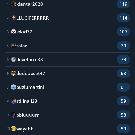
klantar2020
119
1
LLUCIFERRRRR
114
2
lekid77
107
3
salar___
79
4
dogeforce38
78
5
dudeupset47
63
6
buzlumartini
61
7
stillnail23
59
8
bbluuuurr_
58
9
wayahh
53
10