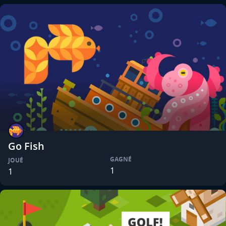
Go Fish
GAGNÉ
JOUÉ
1
1