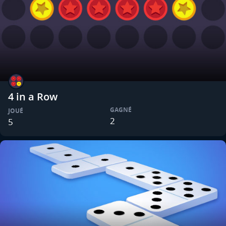
4 in a Row
GAGNÉ
JOUÉ
2
5