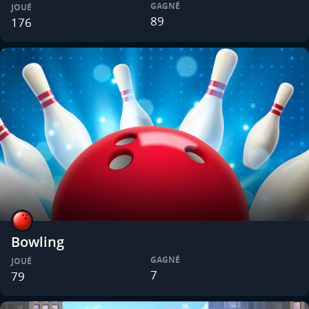
GAGNÉ
JOUÉ
89
176
Bowling
GAGNÉ
JOUÉ
7
79