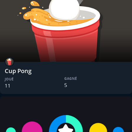
Cup Pong
GAGNÉ
JOUÉ
5
11