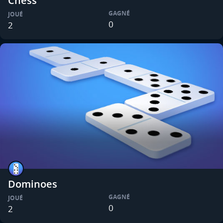
Chess
GAGNÉ
JOUÉ
0
2
Dominoes
GAGNÉ
JOUÉ
0
2