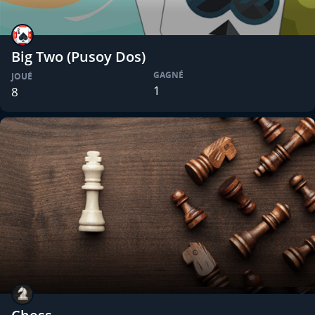
Big Two (Pusoy Dos)
GAGNÉ
JOUÉ
1
8