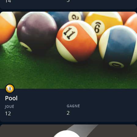
14
Pool
GAGNÉ
JOUÉ
2
12