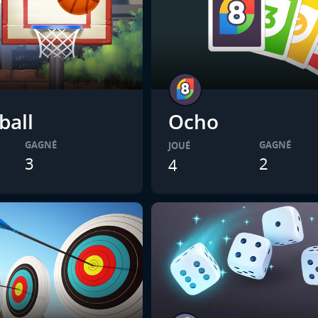
ball
Ocho
GAGNÉ
GAGNÉ
JOUÉ
3
2
4