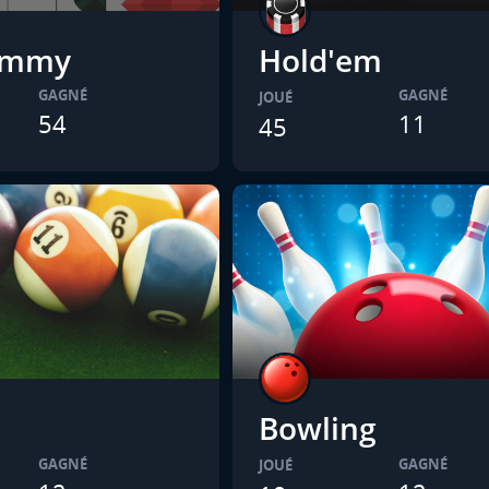
ummy
Hold'em
GAGNÉ
GAGNÉ
JOUÉ
54
11
45
Bowling
GAGNÉ
GAGNÉ
JOUÉ