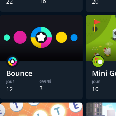
16
22
20
Bounce
Mini G
GAGNÉ
JOUÉ
JOUÉ
3
12
10