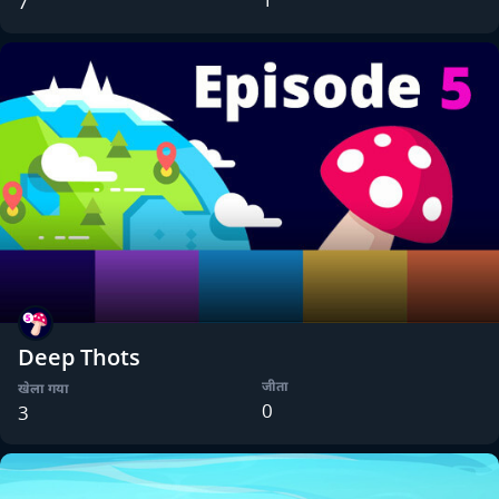
7
Deep Thots
जीता
खेला गया
0
3