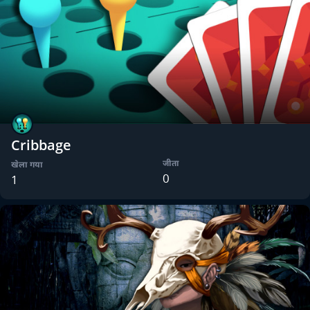
Cribbage
जीता
खेला गया
0
1