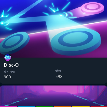
Disc-O
जीता
खेला गया
598
900