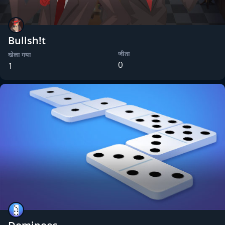
Bullsh!t
जीता
खेला गया
0
1