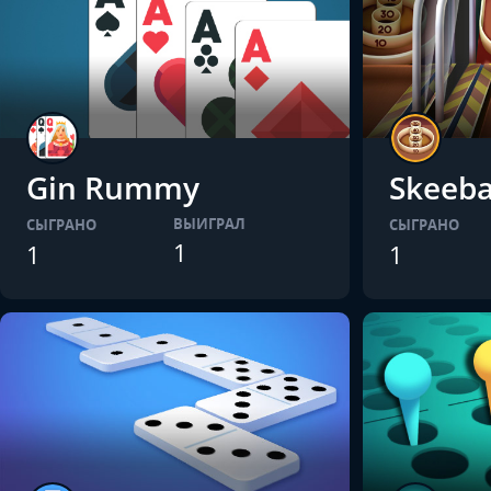
Gin Rummy
Skeeba
ВЫИГРАЛ
СЫГРАНО
СЫГРАНО
1
1
1