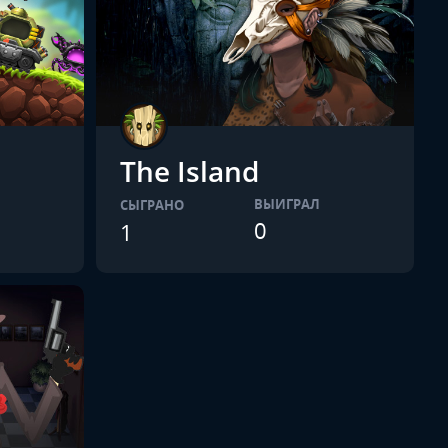
The Island
ВЫИГРАЛ
СЫГРАНО
0
1