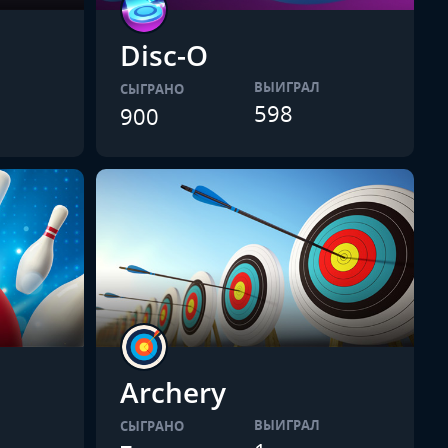
Disc-O
ВЫИГРАЛ
СЫГРАНО
598
900
Archery
ВЫИГРАЛ
СЫГРАНО