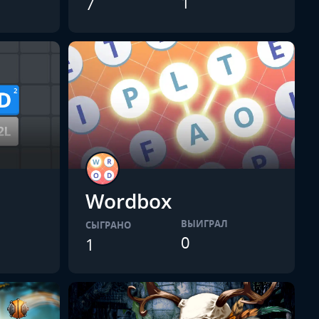
1
7
Wordbox
ВЫИГРАЛ
СЫГРАНО
0
1