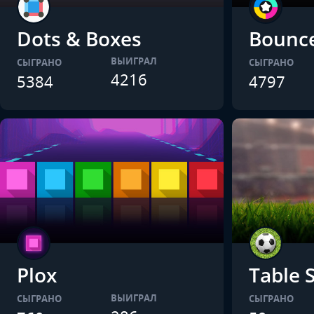
Dots & Boxes
Bounc
ВЫИГРАЛ
СЫГРАНО
СЫГРАНО
4216
5384
4797
Plox
Table 
ВЫИГРАЛ
СЫГРАНО
СЫГРАНО