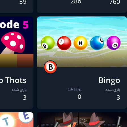
286
59
760
p Thots
Bingo
برنده شد
بازی شده
بازی شده
0
3
3