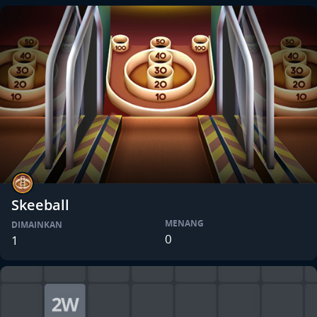
Skeeball
MENANG
DIMAINKAN
0
1