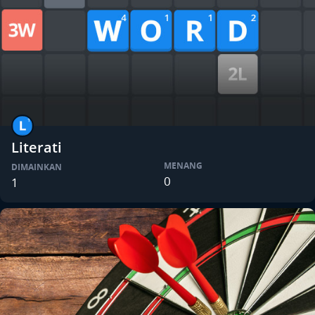
Literati
MENANG
DIMAINKAN
0
1