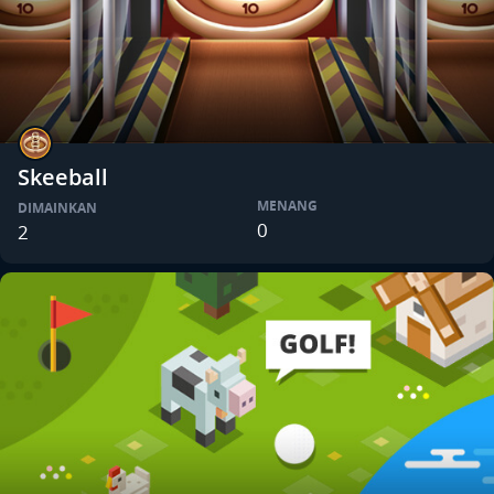
Skeeball
MENANG
DIMAINKAN
0
2