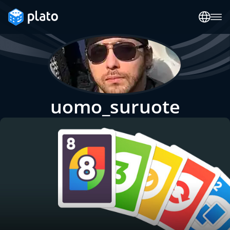
uomo_suruote