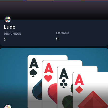
Ludo
MENANG
DIMAINKAN
0
5