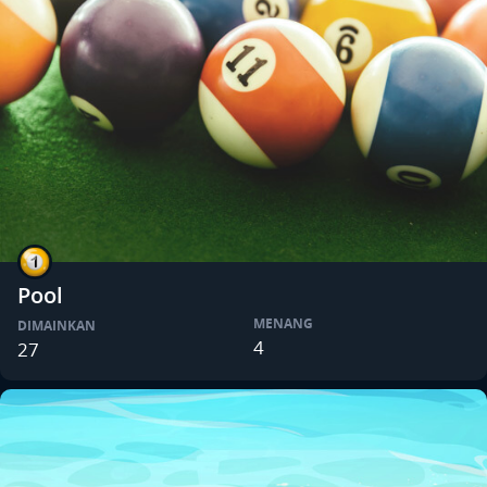
Pool
MENANG
DIMAINKAN
4
27