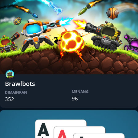
Brawlbots
MENANG
DIMAINKAN
96
352