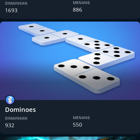
MENANG
DIMAINKAN
886
1693
Dominoes
MENANG
DIMAINKAN
550
932