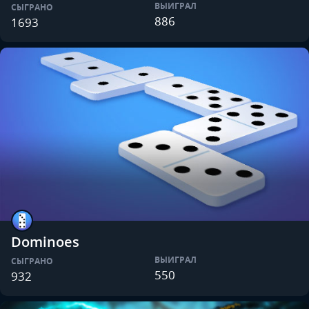
ВЫИГРАЛ
СЫГРАНО
886
1693
Dominoes
ВЫИГРАЛ
СЫГРАНО
550
932