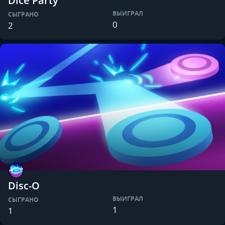
Dice Party
ВЫИГРАЛ
СЫГРАНО
0
2
Disc-O
ВЫИГРАЛ
СЫГРАНО
1
1