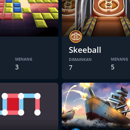
Skeeball
MENANG
MENANG
DIMAINKAN
3
5
7