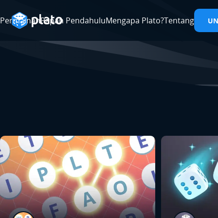
Permainan
Papan Pendahulu
Mengapa Plato?
Tentang
U