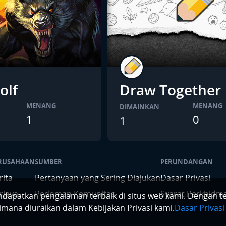
olf
Draw Together
MENANG
MENANG
DIMAINKAN
1
0
1
RUSAHAAN
SUMBER
PERUNDANGAN
rita
Pertanyaan yang Sering Diajukan
Dasar Privasi
rjaya
Pedoman Komunitas
Syarat Perkhidm
apatkan pengalaman terbaik di situs web kami. Dengan t
mana diuraikan dalam Kebijakan Privasi kami.
Dasar Privasi