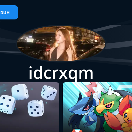
NDUH
idcrxqm