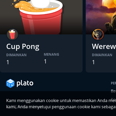
Cup Pong
Werew
MENANG
DIMAINKAN
DIMAINKAN
1
1
1
PE
Be
Ke
Kami menggunakan cookie untuk memastikan Anda mend
©
2026
Plato Team.
kami, Anda menyetujui penggunaan cookie kami sebagai