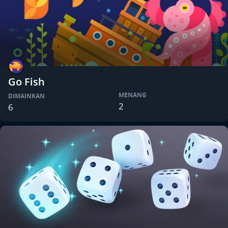
Go Fish
MENANG
DIMAINKAN
2
6