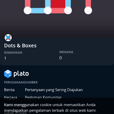
Dots & Boxes
MENANG
DIMAINKAN
0
1
PERUSAHAAN
SUMBER
Berita
Pertanyaan yang Sering Diajukan
Kerjaya
Pedoman Komunitas
Kami menggunakan cookie untuk memastikan Anda
PERUNDANGAN
mendapatkan pengalaman terbaik di situs web kami.
Dasar Privasi