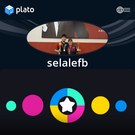
selalefb