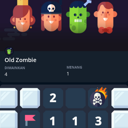
Old Zombie
MENANG
DIMAINKAN
1
4