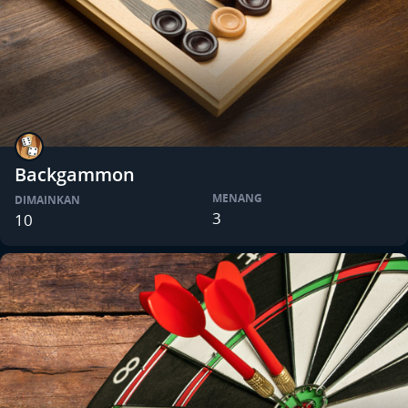
Backgammon
MENANG
DIMAINKAN
3
10