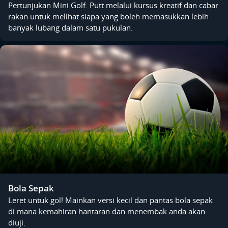
Pertunjukan Mini Golf. Putt melalui kursus kreatif dan cabar
rakan untuk melihat siapa yang boleh memasukkan lebih
banyak lubang dalam satu pukulan.
Bola Sepak
Leret untuk gol! Mainkan versi kecil dan pantas bola sepak
di mana kemahiran hantaran dan menembak anda akan
diuji.