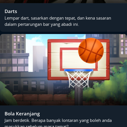
Darts
Lempar dart, sasarkan dengan tepat, dan kena sasaran
dalam pertarungan bar yang abadi ini.
Bola Keranjang
Jam berdetik. Berapa banyak lontaran yang boleh anda
masukkan sebelum masa tamat?