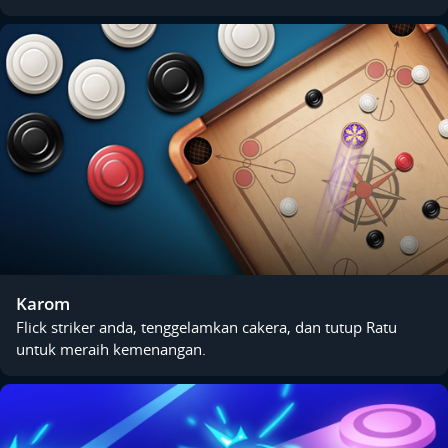
Karom
Flick striker anda, tenggelamkan cakera, dan tutup Ratu
untuk meraih kemenangan.