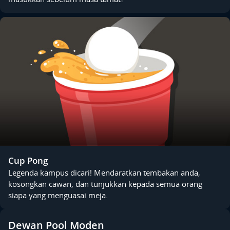
Cup Pong
Legenda kampus dicari! Mendaratkan tembakan anda,
kosongkan cawan, dan tunjukkan kepada semua orang
siapa yang menguasai meja.
Dewan Pool Moden