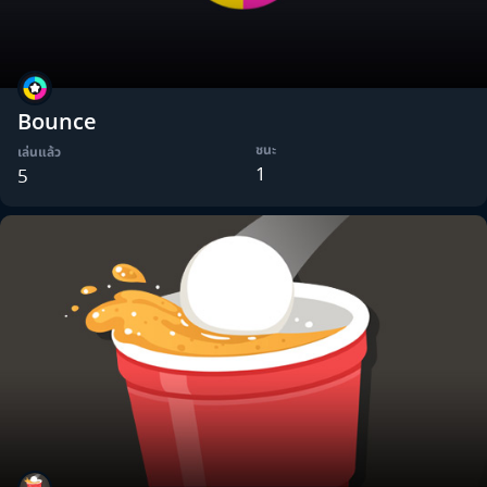
Bounce
ชนะ
เล่นแล้ว
1
5