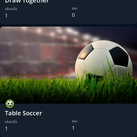
Draw Together
ชนะ
เล่นแล้ว
0
1
Table Soccer
ชนะ
เล่นแล้ว
1
1