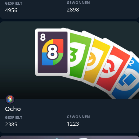
GEWONNEN
GESPIELT
2898
4956
Ocho
GEWONNEN
GESPIELT
1223
2385