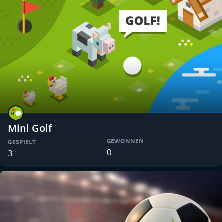
Mini Golf
GEWONNEN
GESPIELT
0
3