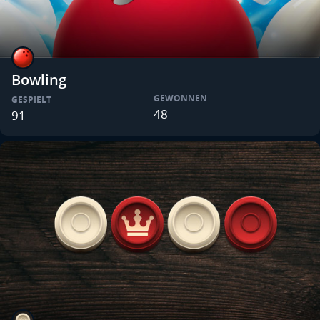
Bowling
GEWONNEN
GESPIELT
48
91