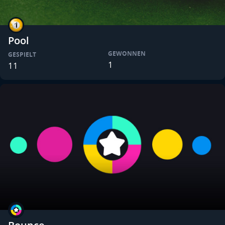
Pool
GEWONNEN
GESPIELT
1
11