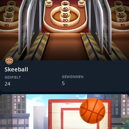
Skeeball
GEWONNEN
GESPIELT
5
24