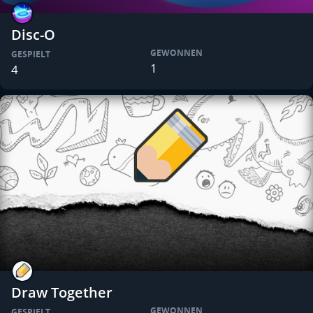
Disc-O
GEWONNEN
GESPIELT
1
4
Draw Together
GEWONNEN
GESPIELT