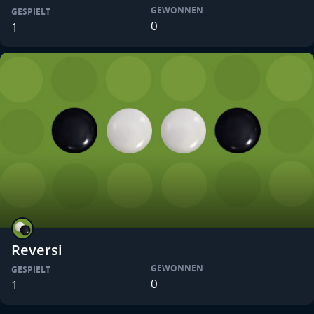
GEWONNEN
GESPIELT
0
1
Reversi
GEWONNEN
GESPIELT
0
1