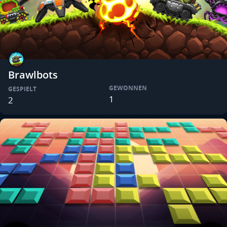
Brawlbots
GEWONNEN
GESPIELT
1
2