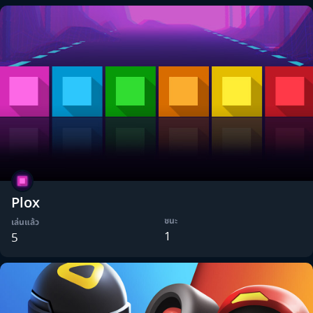
Plox
ชนะ
เล่นแล้ว
1
5