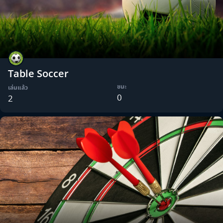
Table Soccer
ชนะ
เล่นแล้ว
0
2