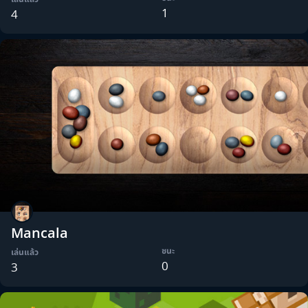
1
4
Mancala
ชนะ
เล่นแล้ว
0
3