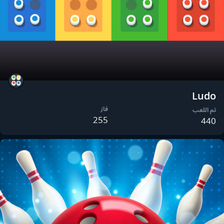
Ludo
فاز
تم اللعب
255
440