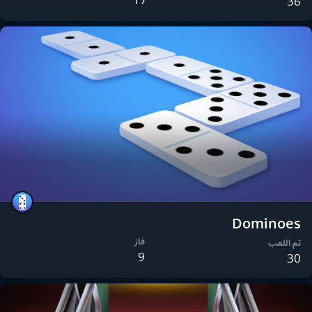
36
Dominoes
فاز
تم اللعب
9
30