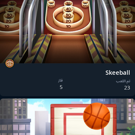
Skeeball
فاز
تم اللعب
5
23