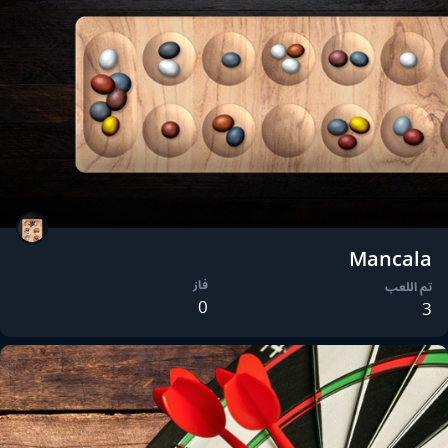
Mancala
فاز
تم اللعب
0
3