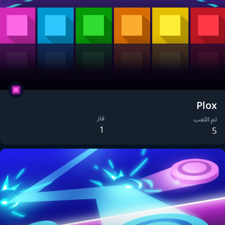
Plox
فاز
تم اللعب
1
5