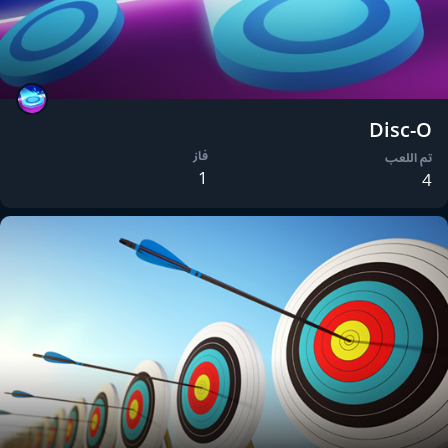
Disc-O
فاز
تم اللعب
1
4