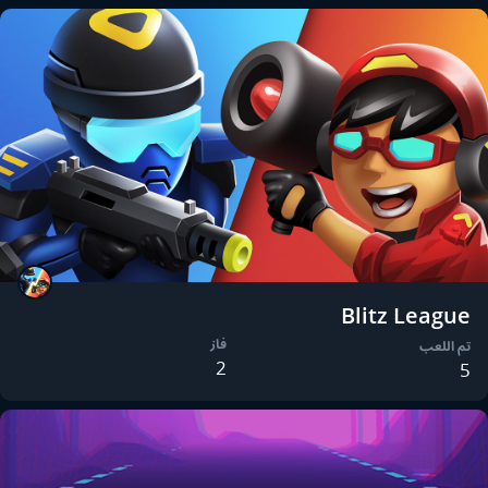
Blitz League
فاز
تم اللعب
2
5