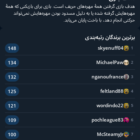
هدف بازی گرفتن همهٔ مهره‌های حریف است. بازی برای بازیکنی که همهٔ
مهره‌هایش گرفته شده یا به دلیل مسدود بودن مهره‌هایش نمی‌تواند
حرکتی انجام دهد، با باخت پایان می‌یابد.
برترین برندگان رتبه‌بندی
skyenuff04
148
1
MichaelPaw
134
2
nganoufrance
132
3
feltland88
125
4
wordindo22
121
5
pochleague83
109
6
McSteamyJr
100
7