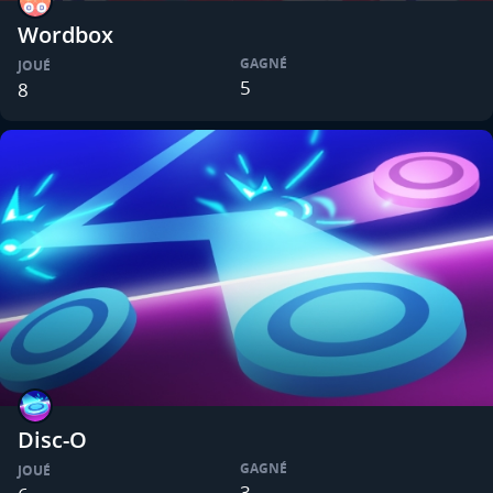
Wordbox
GAGNÉ
JOUÉ
5
8
Disc-O
GAGNÉ
JOUÉ
3