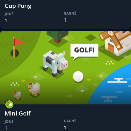
Cup Pong
GAGNÉ
JOUÉ
1
1
Mini Golf
GAGNÉ
JOUÉ
1
1