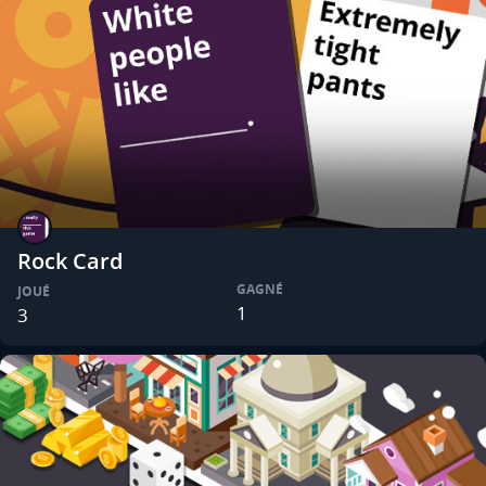
Rock Card
GAGNÉ
JOUÉ
1
3