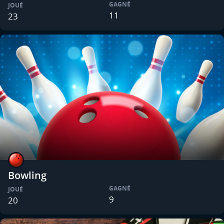
GAGNÉ
JOUÉ
11
23
Bowling
GAGNÉ
JOUÉ
9
20