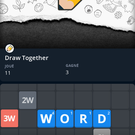
Draw Together
GAGNÉ
JOUÉ
3
11