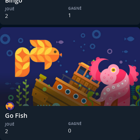
Bingo
GAGNÉ
JOUÉ
1
2
Go Fish
GAGNÉ
JOUÉ
0
2