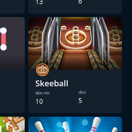
6
13
Skeeball
जीता
खेला गया
5
10