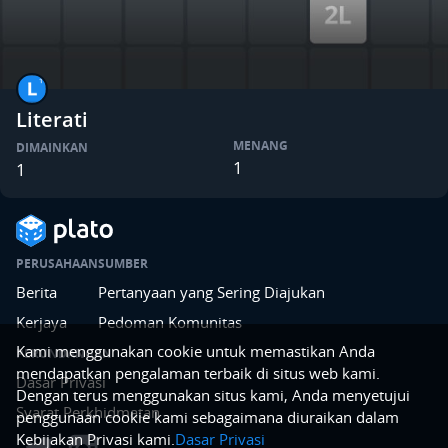
Literati
MENANG
DIMAINKAN
1
1
PERUSAHAAN
SUMBER
Berita
Pertanyaan yang Sering Diajukan
Kerjaya
Pedoman Komunitas
Kami menggunakan cookie untuk memastikan Anda
PERUNDANGAN
mendapatkan pengalaman terbaik di situs web kami.
Dasar Privasi
Dengan terus menggunakan situs kami, Anda menyetujui
Syarat Perkhidmatan
penggunaan cookie kami sebagaimana diuraikan dalam
Kebijakan Privasi kami.
Dasar Privasi