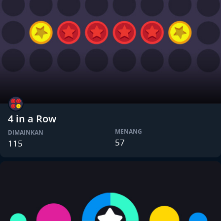
4 in a Row
MENANG
DIMAINKAN
57
115