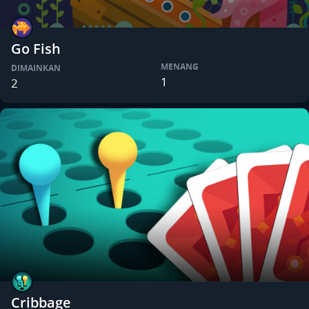
Go Fish
MENANG
DIMAINKAN
1
2
Cribbage