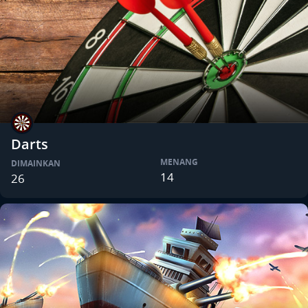
Darts
MENANG
DIMAINKAN
14
26