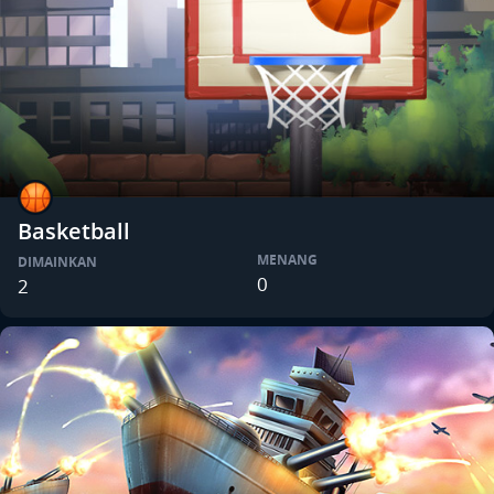
Basketball
MENANG
DIMAINKAN
0
2