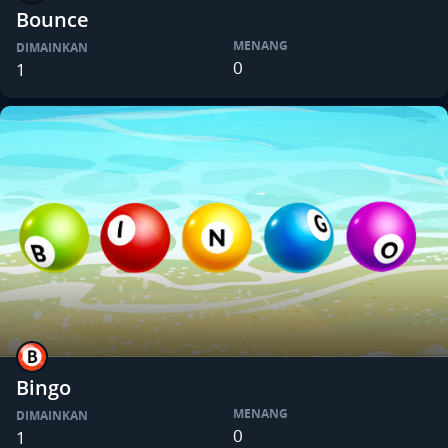
Bounce
MENANG
DIMAINKAN
0
1
Bingo
MENANG
DIMAINKAN
0
1