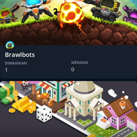
Brawlbots
MENANG
DIMAINKAN
0
1