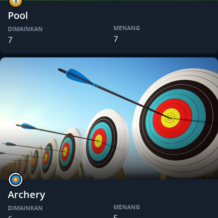
Pool
MENANG
DIMAINKAN
7
7
Archery
MENANG
DIMAINKAN
5