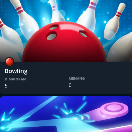
Bowling
MENANG
DIMAINKAN
0
5