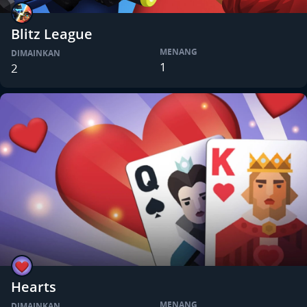
Blitz League
MENANG
DIMAINKAN
1
2
Hearts
MENANG
DIMAINKAN