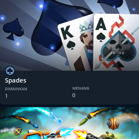
Spades
MENANG
DIMAINKAN
0
1