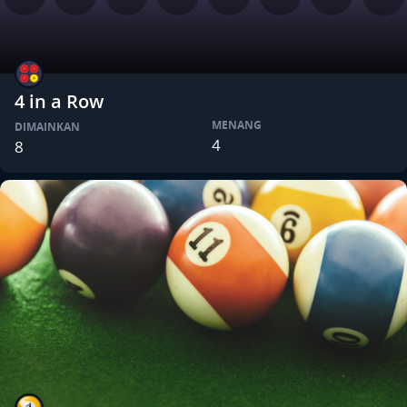
4 in a Row
MENANG
DIMAINKAN
4
8