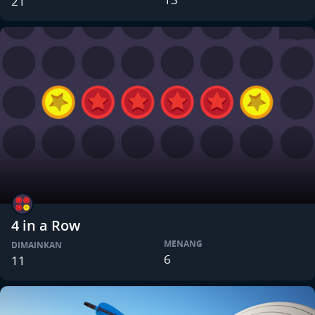
21
4 in a Row
MENANG
DIMAINKAN
6
11