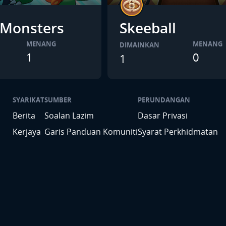
 Monsters
Skeeball
MENANG
MENANG
DIMAINKAN
1
0
1
SYARIKAT
SUMBER
PERUNDANGAN
Berita
Soalan Lazim
Dasar Privasi
Kerjaya
Garis Panduan Komuniti
Syarat Perkhidmatan