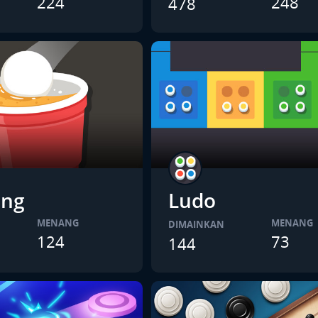
224
248
478
ong
Ludo
MENANG
MENANG
DIMAINKAN
124
73
144