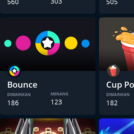
303
560
505
Bounce
Cup P
MENANG
DIMAINKAN
DIMAINKAN
123
186
182