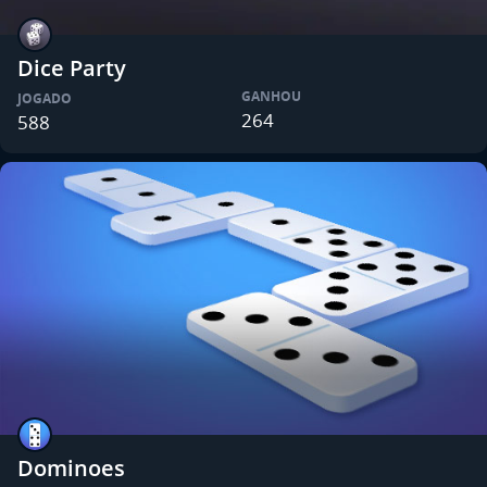
Dice Party
GANHOU
JOGADO
264
588
Dominoes