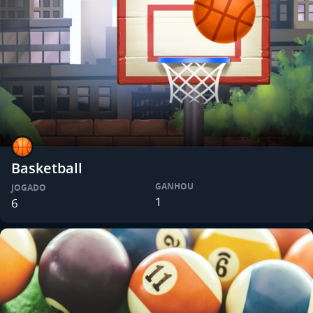
Basketball
GANHOU
JOGADO
1
6