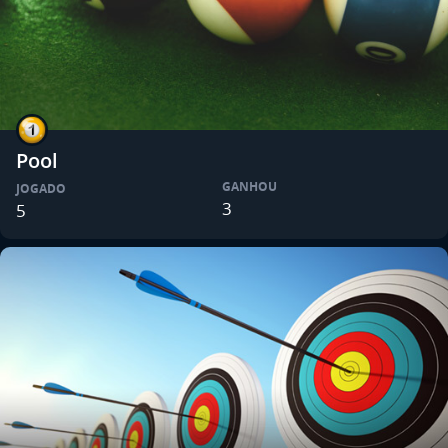
Pool
GANHOU
JOGADO
3
5