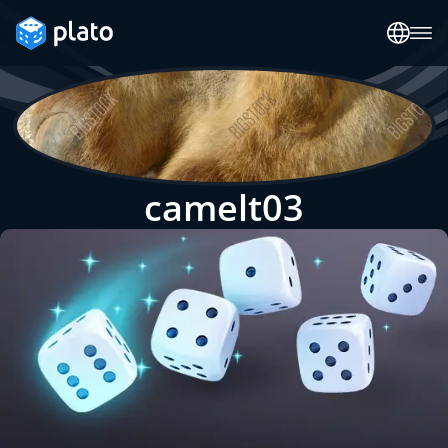
camelt03