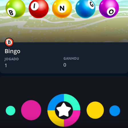
Bingo
GANHOU
JOGADO
0
1