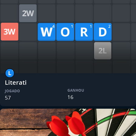
Literati
GANHOU
JOGADO
16
57