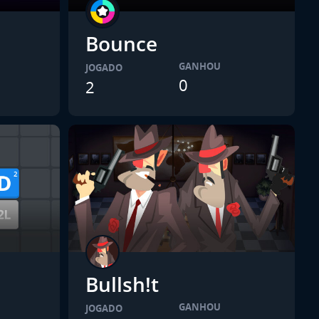
Bounce
GANHOU
JOGADO
0
2
Bullsh!t
GANHOU
JOGADO