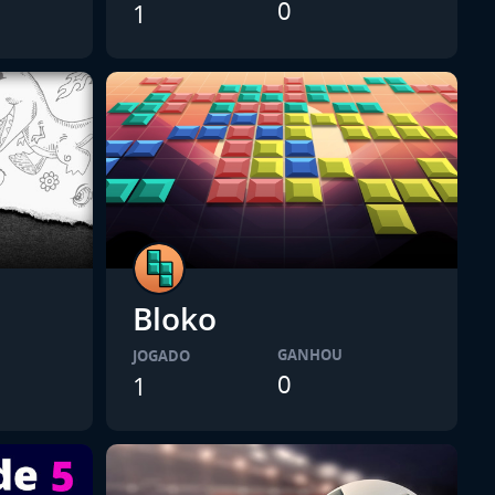
0
1
Bloko
GANHOU
JOGADO
0
1