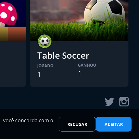
Table Soccer
GANHOU
JOGADO
1
1
te, você concorda com o
RECUSAR
ACEITAR