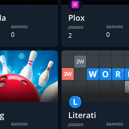
la
Plox
GANHOU
GANHOU
JOGADO
0
0
2
g
Literati
GANHOU
GANHOU
JOGADO