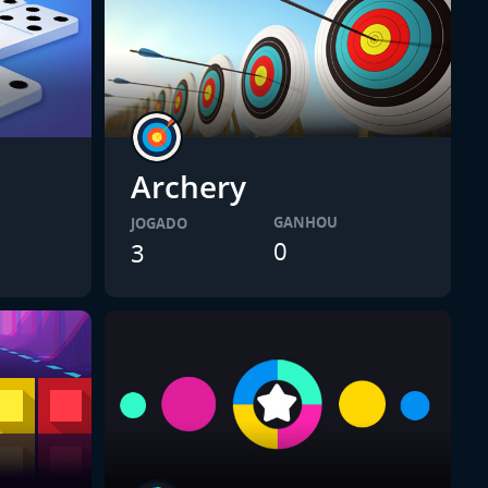
Archery
GANHOU
JOGADO
0
3