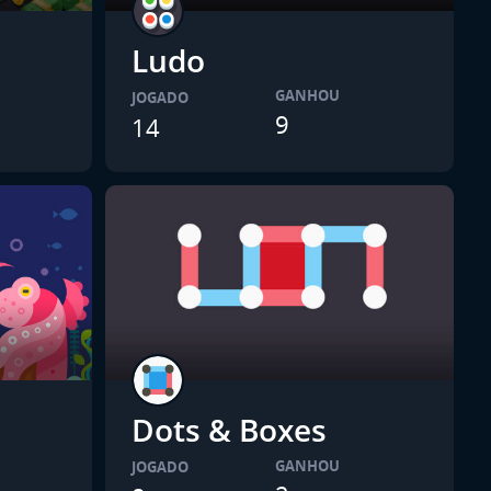
Ludo
GANHOU
JOGADO
9
14
Dots & Boxes
GANHOU
JOGADO