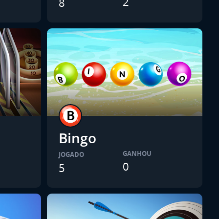
2
8
Bingo
GANHOU
JOGADO
0
5