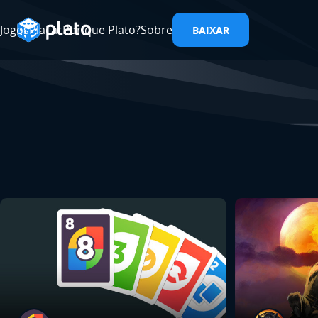
Jogos
Placar
Por que Plato?
Sobre
BAIXAR