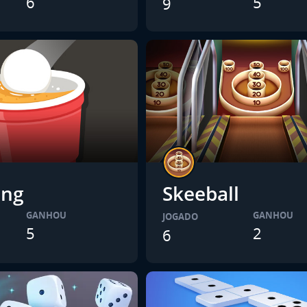
6
5
9
ong
Skeeball
GANHOU
GANHOU
JOGADO
5
2
6