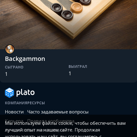
Backgammon
ВЫИГРАЛ
СЫГРАНО
1
1
КОМПАНИЯ
РЕСУРСЫ
Новости
Часто задаваемые вопросы
Карьера
Правила сообщества
Мы используем файлы cookie, чтобы обеспечить вам
лучший опыт на нашем сайте. Продолжая
ЮРИДИЧЕСКАЯ ИНФОРМАЦИЯ
использовать наш сайт, вы соглашаетесь с