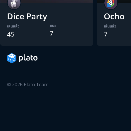
Dice Party
Ocho
ชนะ
เล่นแล้ว
เล่นแล้ว
7
45
7
©
2026
Plato Team.