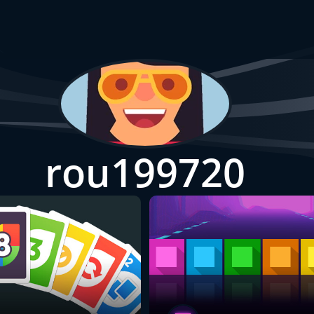
rou199720