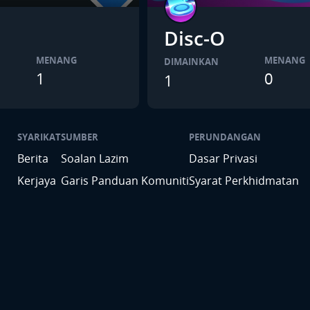
Disc-O
MENANG
MENANG
DIMAINKAN
1
0
1
SYARIKAT
SUMBER
PERUNDANGAN
Berita
Soalan Lazim
Dasar Privasi
Kerjaya
Garis Panduan Komuniti
Syarat Perkhidmatan