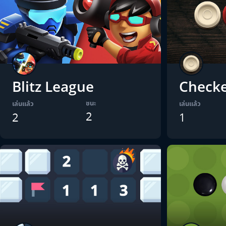
Blitz League
Checke
ชนะ
เล่นแล้ว
เล่นแล้ว
2
2
1