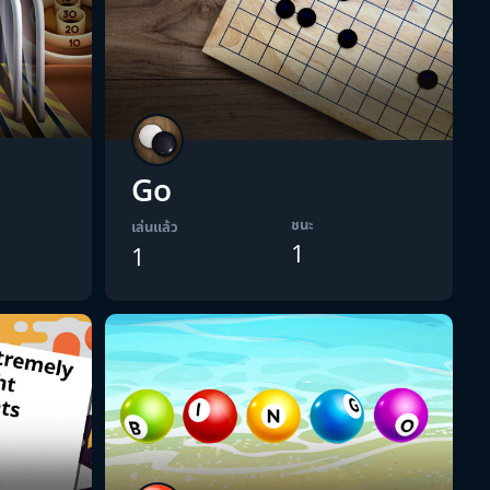
Go
ชนะ
เล่นแล้ว
1
1