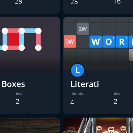
29
16
25
 Boxes
Literati
ชนะ
ชนะ
เล่นแล้ว
2
2
4