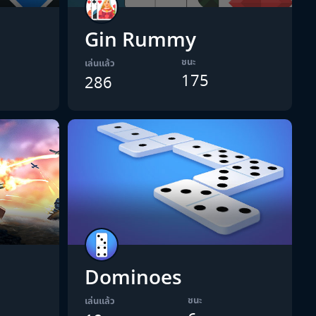
Gin Rummy
ชนะ
เล่นแล้ว
175
286
Dominoes
ชนะ
เล่นแล้ว