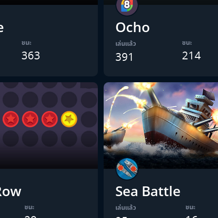
e
Ocho
ชนะ
ชนะ
เล่นแล้ว
363
214
391
 Row
Sea Battle
ชนะ
ชนะ
เล่นแล้ว