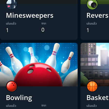
Minesweepers
Revers
ชนะ
เล่นแล้ว
เล่นแล้ว
0
1
1
Bowling
Basket
ชนะ
เล่นแล้ว
เล่นแล้ว