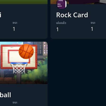
i
Rock Card
ชนะ
ชนะ
เล่นแล้ว
1
1
1
ball
ชนะ